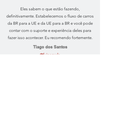
Eles sabem o que estão fazendo,
definitivamente. Estabelecemos o fluxo de carros
da BR para a UE e da UE para a BR e você pode
contar com o suporte e experiência deles para
fazer isso acontecer. Eu recomendo fortemente.
Tiago dos Santos
@fuinamala
Equipe qualificada e muito técnica. Total cuidado
com os produtos importados e foco total nos
prazos apresentados inicialmente.
Recomendo
fortemente o trabalho do grupo!
Brazilian Garage